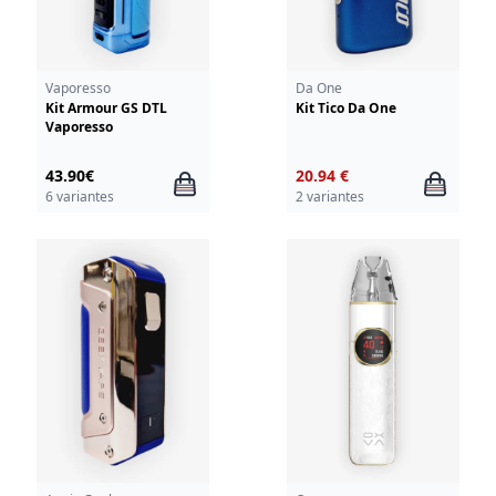
Vaporesso
Da One
Kit Armour GS DTL
Kit Tico Da One
Vaporesso
43.90€
20.94 €
6 variantes
2 variantes