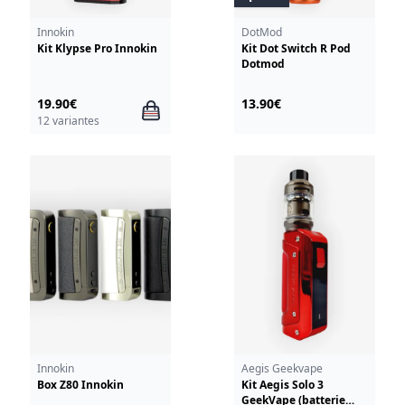
Innokin
DotMod
Kit Klypse Pro Innokin
Kit Dot Switch R Pod
Dotmod
19.90€
13.90€
12 variantes
Innokin
Aegis Geekvape
Box Z80 Innokin
Kit Aegis Solo 3
GeekVape (batterie