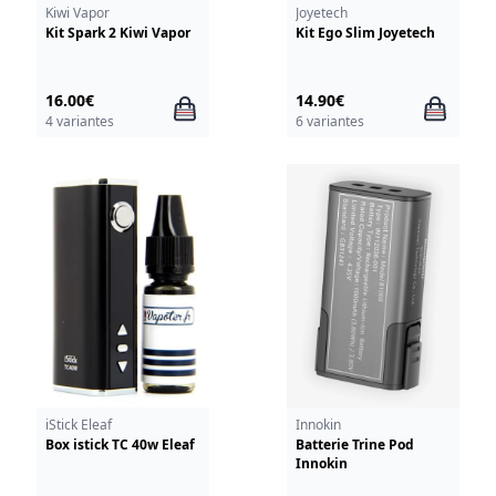
Kiwi Vapor
Joyetech
Kit Spark 2 Kiwi Vapor
Kit Ego Slim Joyetech
16.00€
14.90€
4 variantes
6 variantes
iStick Eleaf
Innokin
Box istick TC 40w Eleaf
Batterie Trine Pod
Innokin