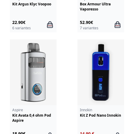
Kit Argus Klyc Voopoo
Box Armour Ultra
Vaporesso
22.90€
52.90€
6 variantes
7 variantes
Aspire
Innokin
Kit Avata 0,4 ohm Pod
Kit Z Pod Nano Innokin
Aspire
18.90€
14.90 €