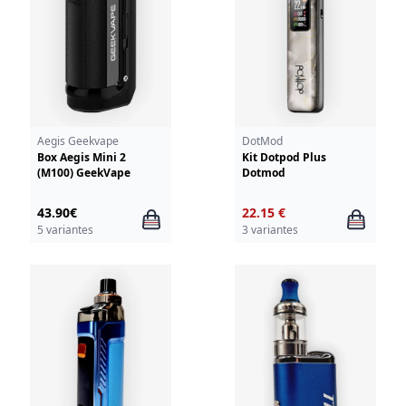
Aegis Geekvape
DotMod
Box Aegis Mini 2
Kit Dotpod Plus
(M100) GeekVape
Dotmod
43.90€
22.15 €
5 variantes
3 variantes