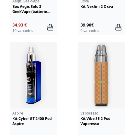
Aegis Geekvape
Oxva
Box Aegis Solo 3
Kit Nexlim 2 Oxva
GeekVape (batterie
integree)
34.93 €
39.90€
10 variantes
9 variantes
Aspire
Vaporesso
Kit Cyber GT 2400 Pod
Kit Vibe SE 2 Pod
Aspire
Vaporesso