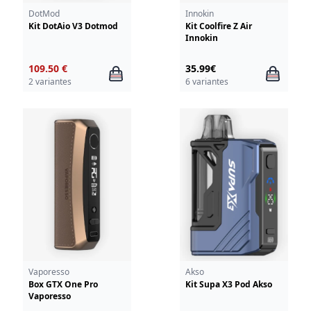
DotMod
Innokin
Kit DotAio V3 Dotmod
Kit Coolfire Z Air
Innokin
109.50 €
35.99€
2 variantes
6 variantes
Vaporesso
Akso
Box GTX One Pro
Kit Supa X3 Pod Akso
Vaporesso