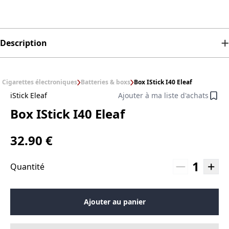
Description
Cigarettes électroniques
Batteries & boxs
Box IStick I40 Eleaf
iStick Eleaf
Ajouter à ma liste d'achats
Box IStick I40 Eleaf
32.90 €
1
Quantité
Ajouter au panier