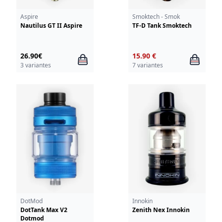
Aspire
Smoktech - Smok
Nautilus GT II Aspire
TF-D Tank Smoktech
26.90€
15.90 €
3 variantes
7 variantes
DotMod
Innokin
DotTank Max V2
Zenith Nex Innokin
Dotmod