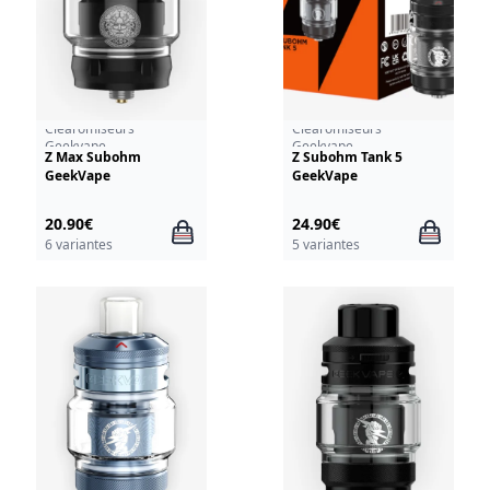
Clearomiseurs
Clearomiseurs
Geekvape
Geekvape
Z Max Subohm
Z Subohm Tank 5
GeekVape
GeekVape
20.90€
24.90€
6 variantes
5 variantes