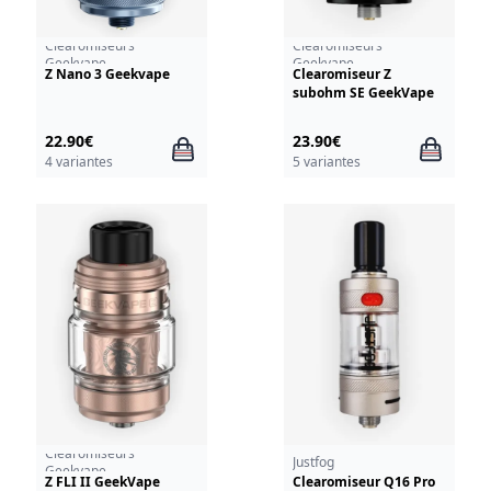
Clearomiseurs
Clearomiseurs
Geekvape
Geekvape
Z Nano 3 Geekvape
Clearomiseur Z
subohm SE GeekVape
22.90€
23.90€
4 variantes
5 variantes
Clearomiseurs
Justfog
Geekvape
Z FLI II GeekVape
Clearomiseur Q16 Pro