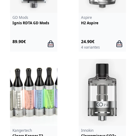
GD Mods
Aspire
Ignis RDTA GD Mods
H2 Aspire
89.90€
24.90€
4 variantes
Kangertech
Innokin
Clearo Kanger T2
Clearomiseur GOZ+