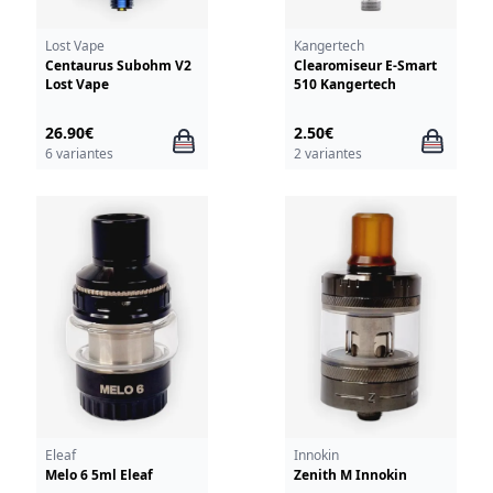
Lost Vape
Kangertech
Centaurus Subohm V2
Clearomiseur E-Smart
Lost Vape
510 Kangertech
26.90€
2.50€
6 variantes
2 variantes
Eleaf
Innokin
Melo 6 5ml Eleaf
Zenith M Innokin