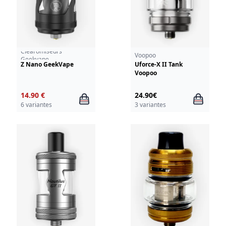
Clearomiseurs
Voopoo
Geekvape
Z Nano GeekVape
Uforce-X II Tank
Voopoo
14.90 €
24.90€
6 variantes
3 variantes