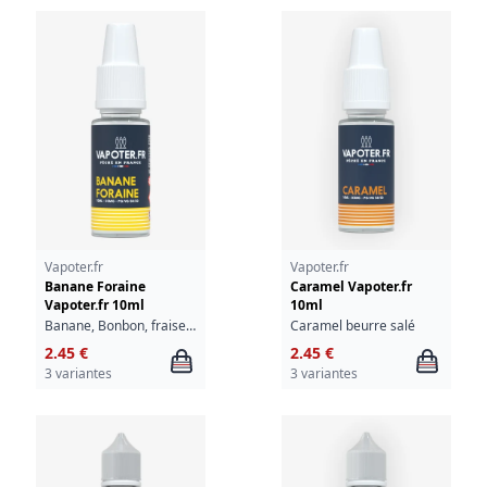
Vapoter.fr
Vapoter.fr
Banane Foraine
Caramel Vapoter.fr
Vapoter.fr 10ml
10ml
Banane, Bonbon, fraise, fraîcheur
Caramel beurre salé
2.45 €
2.45 €
3 variantes
3 variantes