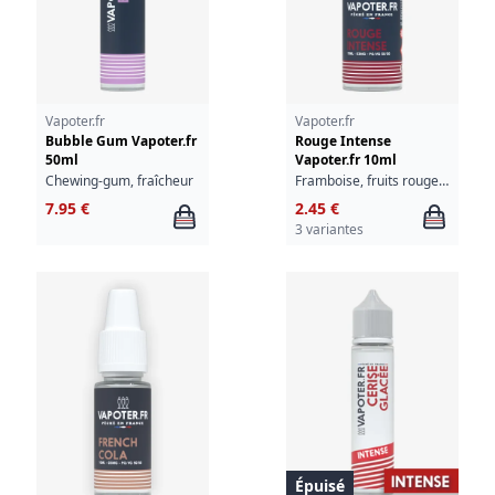
Vapoter.fr
Vapoter.fr
Bubble Gum Vapoter.fr
Rouge Intense
50ml
Vapoter.fr 10ml
Chewing-gum, fraîcheur
Framboise, fruits rouges, fraîcheur
7.95 €
2.45 €
3 variantes
Épuisé