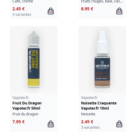
Café, crème
Fruits rouges, baie, cassis, groseille, fraîcheur
2.45 €
8.95 €
3 variantes
Vapoter.fr
Vapoter.fr
Fruit Du Dragon
Noisette Craquante
Vapoter.fr 50ml
Vapoter.fr 10ml
Fruit du dragon
Noisette
7.95 €
2.45 €
3 variantes