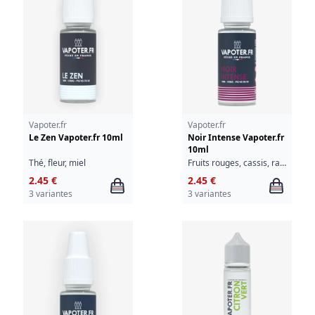
Vapoter.fr
Vapoter.fr
Le Zen Vapoter.fr 10ml
Noir Intense Vapoter.fr
10ml
Thé, fleur, miel
Fruits rouges, cassis, raisin noir, fraîcheur
2.45 €
2.45 €
3 variantes
3 variantes