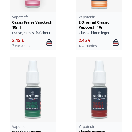
Vapoter.fr
Vapoter.fr
Cassis Fraise Vapoter.fr
L'Original Classic
10ml
Vapoter.fr 10ml
Fraise, cassis, fraîcheur
Classic blond léger
2.45 €
2.45 €
3 variantes
4 variantes
Vapoter.fr
Vapoter.fr
Menthe Extreme
Classic Intense