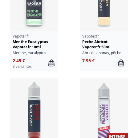
Vapoter.fr
Vapoter.fr
Menthe Eucalyptus
Peche Abricot
Vapoter.fr 10ml
Vapoter.fr 50ml
Menthe, eucalyptus
Abricot, ananas, pêche
2.45 €
7.95 €
3 variantes