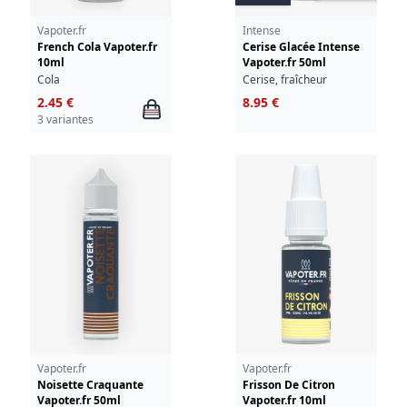
Vapoter.fr
Intense
French Cola Vapoter.fr
Cerise Glacée Intense
10ml
Vapoter.fr 50ml
Cola
Cerise, fraîcheur
2.45 €
8.95 €
3 variantes
Vapoter.fr
Vapoter.fr
Noisette Craquante
Frisson De Citron
Vapoter.fr 50ml
Vapoter.fr 10ml