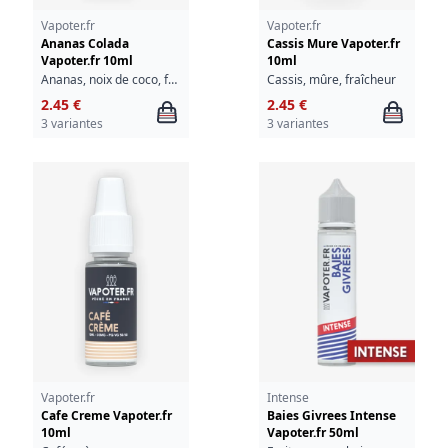
Vapoter.fr
Vapoter.fr
Ananas Colada
Cassis Mure Vapoter.fr
Vapoter.fr 10ml
10ml
Ananas, noix de coco, fraîcheur
Cassis, mûre, fraîcheur
2.45 €
2.45 €
3 variantes
3 variantes
Vapoter.fr
Intense
Cafe Creme Vapoter.fr
Baies Givrees Intense
10ml
Vapoter.fr 50ml