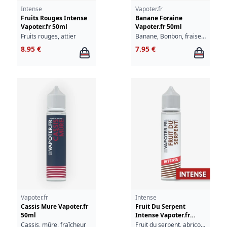
Intense
Vapoter.fr
Fruits Rouges Intense
Banane Foraine
Vapoter.fr 50ml
Vapoter.fr 50ml
Fruits rouges, attier
Banane, Bonbon, fraise, fraîcheur
8.95 €
7.95 €
Vapoter.fr
Intense
Cassis Mure Vapoter.fr
Fruit Du Serpent
50ml
Intense Vapoter.fr
50ml
Cassis, mûre, fraîcheur
Fruit du serpent, abricot, goyave, fraîcheur