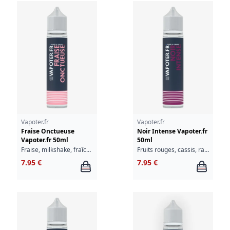
Vapoter.fr
Vapoter.fr
Fraise Onctueuse
Noir Intense Vapoter.fr
Vapoter.fr 50ml
50ml
Fraise, milkshake, fraîcheur
Fruits rouges, cassis, raisin noir, fraîcheur
7.95 €
7.95 €