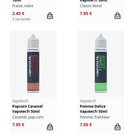
10ml
Vapoter.fr 50ml
Fraise, mûre
Classic blond
2.45 €
7.95 €
3 variantes
Vapoter.fr
Vapoter.fr
Popcorn Caramel
Pomme Delice
Vapoter.fr 50ml
Vapoter.fr 50ml
Caramel, pop-corn
Pomme, fraîcheur
7.95 €
7.95 €