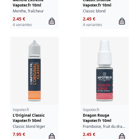
Vapoter.fr 10ml
Vapoter.fr 10ml
Menthe, fraîcheur
Classic blond
2.45 €
2.45 €
4 variantes
4 variantes
Vapoter.fr
Vapoter.fr
L'Original Classic
Dragon Rouge
Vapoter.fr 50ml
Vapoter.fr 10ml
Classic blond léger
Framboise, fruit du dragon, fraîcheur
7.95 €
2.45 €