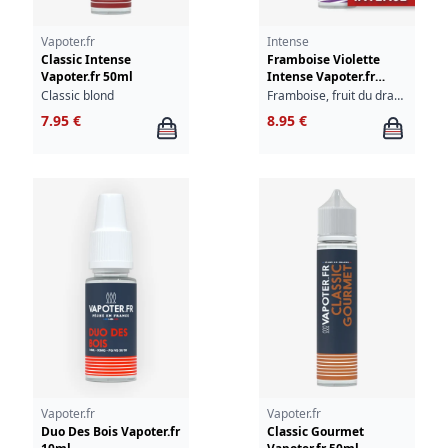
Vapoter.fr
Intense
Classic Intense
Framboise Violette
Vapoter.fr 50ml
Intense Vapoter.fr
50ml
Classic blond
Framboise, fruit du dragon, violette
7.95 €
8.95 €
Vapoter.fr
Vapoter.fr
Duo Des Bois Vapoter.fr
Classic Gourmet