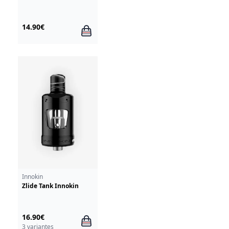
14.90€
Innokin
Zlide Tank Innokin
16.90€
3 variantes