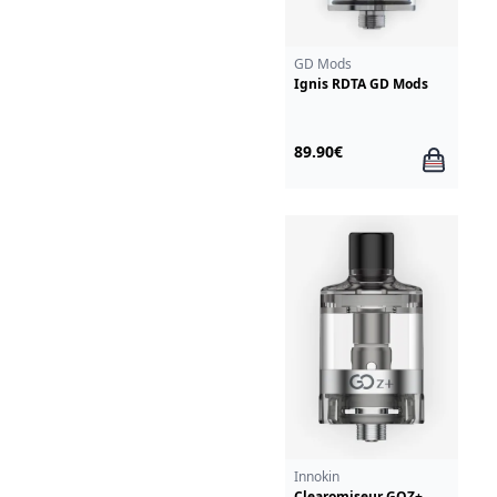
GD Mods
Ignis RDTA GD Mods
89.90€
Innokin
Clearomiseur GOZ+