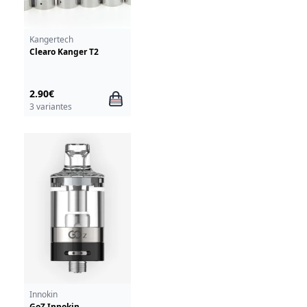
Kangertech
Clearo Kanger T2
2.90€
3 variantes
Innokin
GoZ Innokin