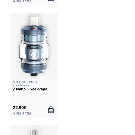
4 variantes
Clearomiseurs
Geekvape
Z Nano 3 Geekvape
22.90€
4 variantes