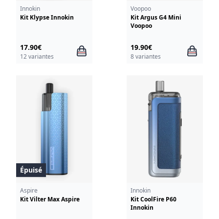
Innokin
Voopoo
Kit Klypse Innokin
Kit Argus G4 Mini
Voopoo
17.90€
19.90€
12 variantes
8 variantes
Épuisé
Aspire
Innokin
Kit Vilter Max Aspire
Kit CoolFire P60
Innokin