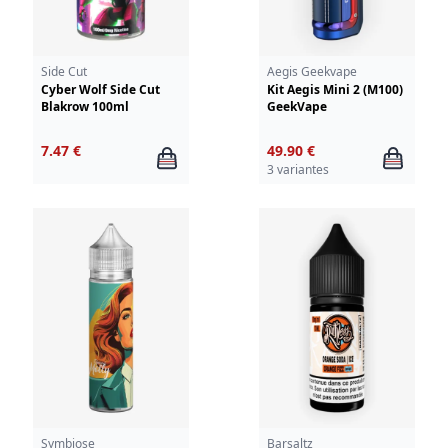
Side Cut
Aegis Geekvape
Cyber Wolf Side Cut
Kit Aegis Mini 2 (M100)
Blakrow 100ml
GeekVape
7.47 €
49.90 €
3 variantes
Symbiose
Barsaltz