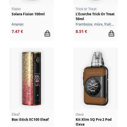
Fixion
Trick or Treat
Solara Fixion 100ml
L'Ecorche Trick Or Treat
50ml
Ananas
Framboise, mûre, fraîcheur
7.47 €
8.51 €
Eleaf
Oxva
Box iStick XC100 Eleaf
Kit Xlim SQ Pro 2 Pod
Oxva