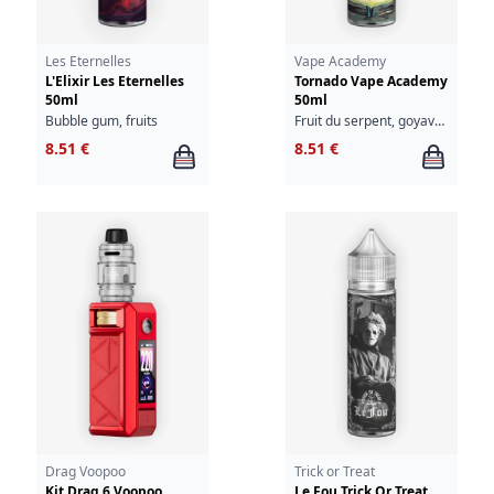
Les Eternelles
Vape Academy
L'Elixir Les Eternelles
Tornado Vape Academy
50ml
50ml
Bubble gum, fruits
Fruit du serpent, goyave, abricot, fraîcheur
8.51 €
8.51 €
Drag Voopoo
Trick or Treat
Kit Drag 6 Voopoo
Le Fou Trick Or Treat