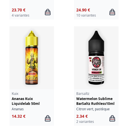
23.70 €
24.90 €
4 variantes
10 variantes
Kuix
Barsaltz
Ananas Kuix
Watermelon Sublime
Liquidelab 50ml
BarSaltz Ruthless10ml
Ananas
Citron vert, pastèque
14.32 €
2.34 €
2 variantes