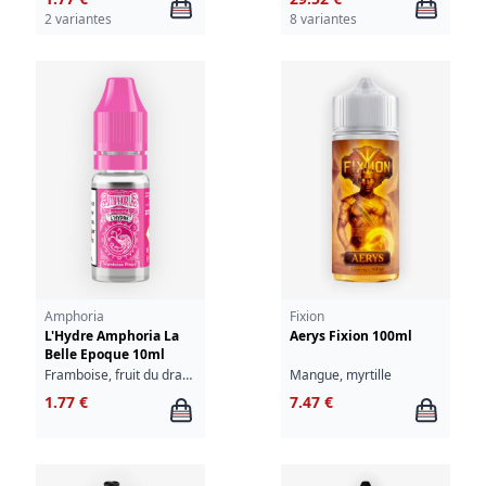
2 variantes
8 variantes
Amphoria
Fixion
L'Hydre Amphoria La
Aerys Fixion 100ml
Belle Epoque 10ml
Framboise, fruit du dragon
Mangue, myrtille
1.77 €
7.47 €