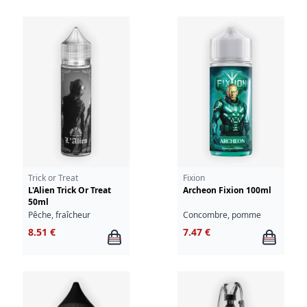
Trick or Treat
Fixion
L'Alien Trick Or Treat
Archeon Fixion 100ml
50ml
Pêche, fraîcheur
Concombre, pomme
8.51 €
7.47 €