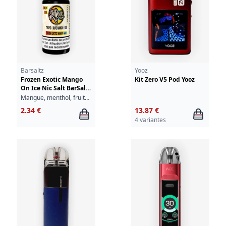
Barsaltz
Yooz
Frozen Exotic Mango
Kit Zero V5 Pod Yooz
On Ice Nic Salt BarSaltz
Ruthless 10ml
Mangue, menthol, fruits tropicaux, fraîcheur
2.34 €
13.87 €
4 variantes