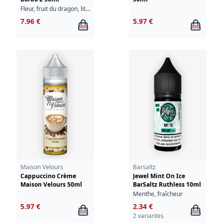
Fleur, fruit du dragon, litchi
7.96 €
5.97 €
Maison Velours
Barsaltz
Cappuccino Crème
Jewel Mint On Ice
Maison Velours 50ml
BarSaltz Ruthless 10ml
Menthe, fraîcheur
5.97 €
2.34 €
2 variantes