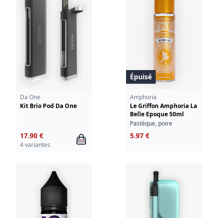
Épuisé
Da One
Amphoria
Kit Brio Pod Da One
Le Griffon Amphoria La
Belle Epoque 50ml
Pastèque, poire
17.90 €
5.97 €
4 variantes