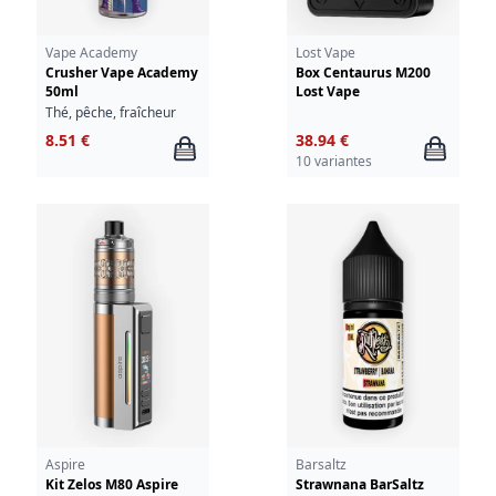
Vape Academy
Lost Vape
Crusher Vape Academy
Box Centaurus M200
50ml
Lost Vape
Thé, pêche, fraîcheur
8.51 €
38.94 €
10 variantes
Aspire
Barsaltz
Kit Zelos M80 Aspire
Strawnana BarSaltz