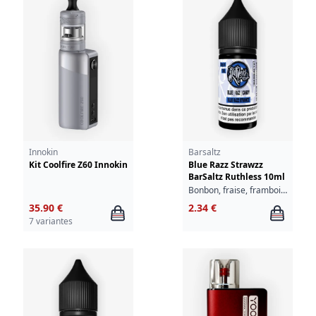
Innokin
Barsaltz
Kit Coolfire Z60 Innokin
Blue Razz Strawzz
BarSaltz Ruthless 10ml
Bonbon, fraise, framboise
35.90 €
2.34 €
7 variantes