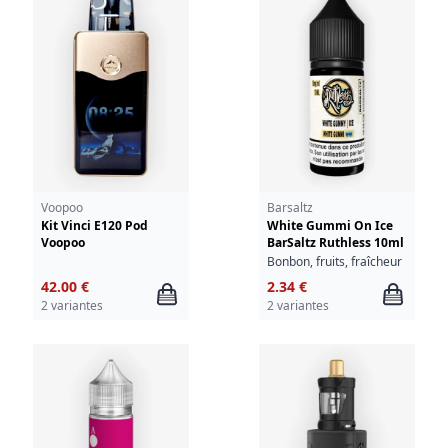
Voopoo
Barsaltz
Kit Vinci E120 Pod
White Gummi On Ice
Voopoo
BarSaltz Ruthless 10ml
Bonbon, fruits, fraîcheur
42.00 €
2.34 €
2 variantes
2 variantes