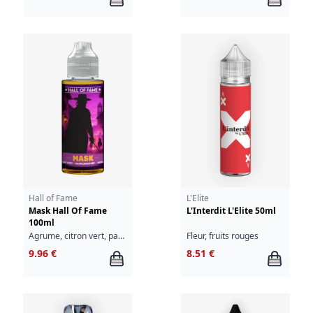
Hall of Fame
L'Elite
Mask Hall Of Fame
L'Interdit L'Elite 50ml
100ml
Agrume, citron vert, pamplemousse
Fleur, fruits rouges
9.96 €
8.51 €