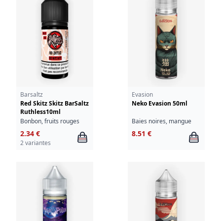
Barsaltz
Evasion
Red Skitz Skitz BarSaltz
Neko Evasion 50ml
Ruthless10ml
Bonbon, fruits rouges
Baies noires, mangue
2.34 €
8.51 €
2 variantes