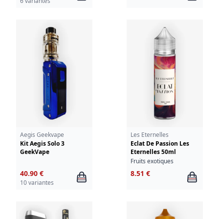
6 variantes
Aegis Geekvape
Les Eternelles
Kit Aegis Solo 3
Eclat De Passion Les
GeekVape
Eternelles 50ml
Fruits exotiques
40.90 €
8.51 €
10 variantes