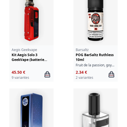
Aegis Geekvape
Barsaltz
Kit Aegis Solo 3
POG BarSaltz Ruthless
GeekVape (batterie
10ml
integree)
Fruit de la passion, goyave, orange
45.50 €
2.34 €
9 variantes
2 variantes