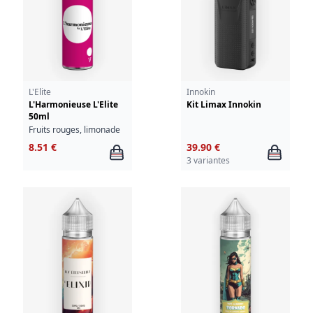
L'Elite
Innokin
L'Harmonieuse L'Elite
Kit Limax Innokin
50ml
Fruits rouges, limonade
8.51 €
39.90 €
3 variantes