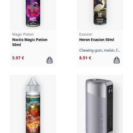
Magic Potion
Evasion
Noctis Magic Potion
Heron Evasion 50ml
50ml
Chewing-gum, melon, fruit du dragon
5.97 €
8.51 €