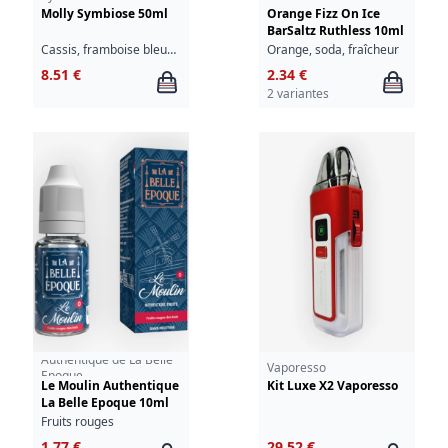
Molly Symbiose 50ml
Orange Fizz On Ice
BarSaltz Ruthless 10ml
Cassis, framboise bleue, groseille, fraîcheur
Orange, soda, fraîcheur
8.51 €
2.34 €
2 variantes
Authentique de La Belle
Vaporesso
Epoque
Le Moulin Authentique
Kit Luxe X2 Vaporesso
La Belle Epoque 10ml
Fruits rouges
1.77 €
29.52 €