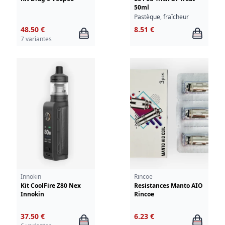
50ml
Pastèque, fraîcheur
48.50 €
8.51 €
7 variantes
Innokin
Rincoe
Kit CoolFire Z80 Nex
Resistances Manto AIO
Innokin
Rincoe
37.50 €
6.23 €