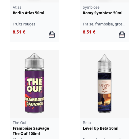
Atlas
Symbiose
Berlin Atlas 50ml
Romy Symbiose 50ml
Fruits rouges
Fraise, framboise, groseille
8.51 €
8.51 €
Thé Ouf
Beta
Framboise Sauvage
Level Up Beta 50ml
The Ouf 100ml