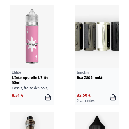
L'Elite
Innokin
L'Intemporelle L'Elite
Box Z80 Innokin
50ml
Cassis, fraise des bois, mûre, fraîcheur
8.51 €
33.50 €
2 variantes