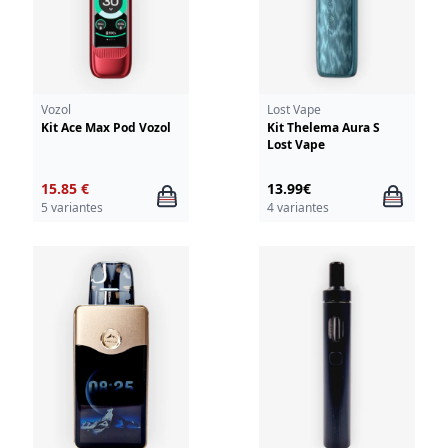
Vozol
Lost Vape
Kit Ace Max Pod Vozol
Kit Thelema Aura S
Lost Vape
15.85 €
13.99€
5 variantes
4 variantes