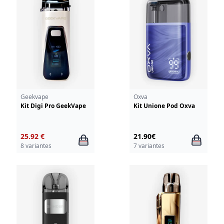
Geekvape
Oxva
Kit Digi Pro GeekVape
Kit Unione Pod Oxva
25.92 €
21.90€
8 variantes
7 variantes