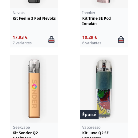
Nevoks
Innokin
Kit Feelin 3 Pod Nevoks
Kit Trine SE Pod
Innokin
17.93 €
10.29 €
7 variantes
6 variantes
Épuisé
Geekvape
Vaporesso
Kit Sonder Q2
Kit Luxe Q2 SE