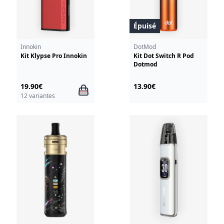
Épuisé
Innokin
DotMod
Kit Klypse Pro Innokin
Kit Dot Switch R Pod
Dotmod
19.90€
13.90€
12 variantes