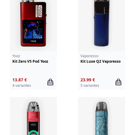
Yooz
Vaporesso
Kit Zero V5 Pod Yooz
Kit Luxe Q2 Vaporesso
13.87 €
23.99 €
4 variantes
5 variantes