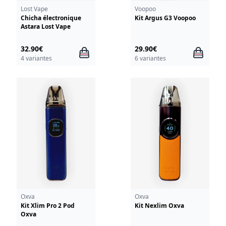
Lost Vape
Voopoo
Chicha électronique
Kit Argus G3 Voopoo
Astara Lost Vape
32.90€
29.90€
4 variantes
6 variantes
Oxva
Oxva
Kit Xlim Pro 2 Pod
Kit Nexlim Oxva
Oxva