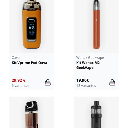
Oxva
Wenax Geekvape
Kit Vprime Pod Oxva
Kit Wenax M2
GeekVape
29.92 €
19.90€
6 variantes
18 variantes