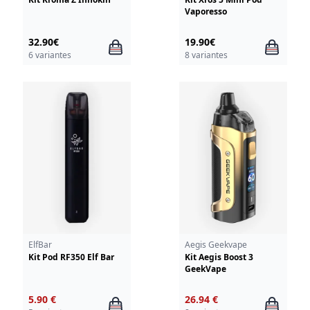
Vaporesso
32.90€
19.90€
6 variantes
8 variantes
ElfBar
Aegis Geekvape
Kit Pod RF350 Elf Bar
Kit Aegis Boost 3
GeekVape
5.90 €
26.94 €