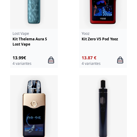
Lost Vape
Yooz
Kit Thelema Aura S
Kit Zero V5 Pod Yooz
Lost Vape
13.99€
13.87 €
4 variantes
4 variantes