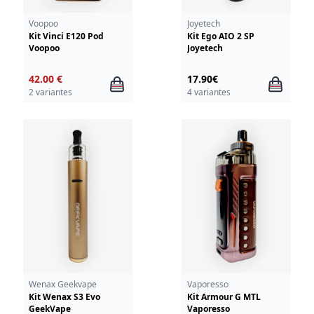
Voopoo
Joyetech
Kit Vinci E120 Pod
Kit Ego AIO 2 SP
Voopoo
Joyetech
42.00 €
17.90€
2 variantes
4 variantes
Wenax Geekvape
Vaporesso
Kit Wenax S3 Evo
Kit Armour G MTL
GeekVape
Vaporesso