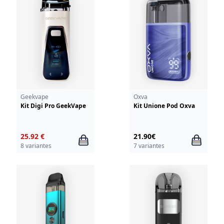
Geekvape
Oxva
Kit Digi Pro GeekVape
Kit Unione Pod Oxva
25.92 €
21.90€
8 variantes
7 variantes