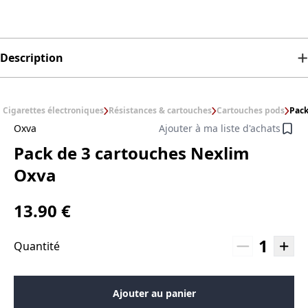
Description
Cigarettes électroniques
Résistances & cartouches
Cartouches pods
Pack
Oxva
Ajouter à ma liste d'achats
Pack de 3 cartouches Nexlim
Oxva
13.90 €
1
Quantité
Ajouter au panier