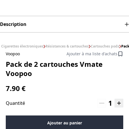
Description
Cigarettes électroniques
Résistances & cartouches
Cartouches pods
Pack
Voopoo
Ajouter à ma liste d'achats
Pack de 2 cartouches Vmate
Voopoo
7.90 €
1
Quantité
Ajouter au panier