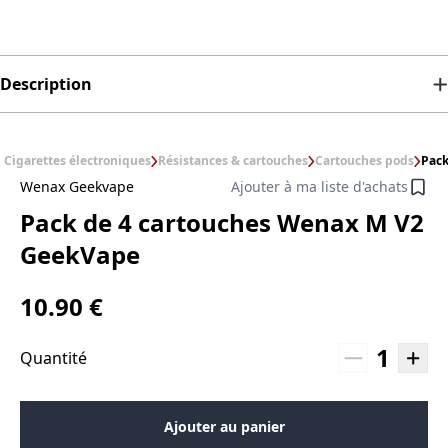
Description
Cigarettes électroniques
Résistances & cartouches
Cartouches pods
Pack
Wenax Geekvape
Ajouter à ma liste d'achats
Pack de 4 cartouches Wenax M V2
GeekVape
10.90 €
1
Quantité
Ajouter au panier