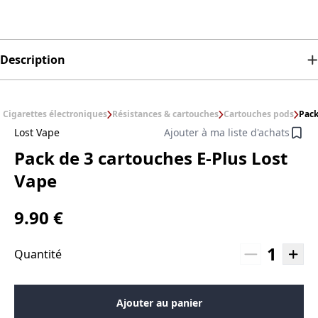
Description
Cigarettes électroniques
Résistances & cartouches
Cartouches pods
Pack
Lost Vape
Ajouter à ma liste d'achats
Pack de 3 cartouches E-Plus Lost
Vape
9.90 €
1
Quantité
Ajouter au panier