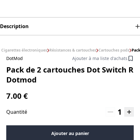
Description
Cigarettes électroniques
Résistances & cartouches
Cartouches pods
Pack
DotMod
Ajouter à ma liste d'achats
Pack de 2 cartouches Dot Switch R
Dotmod
7.00 €
1
Quantité
Ajouter au panier