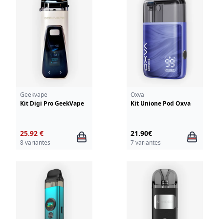
Geekvape
Oxva
Kit Digi Pro GeekVape
Kit Unione Pod Oxva
25.92 €
21.90€
8 variantes
7 variantes