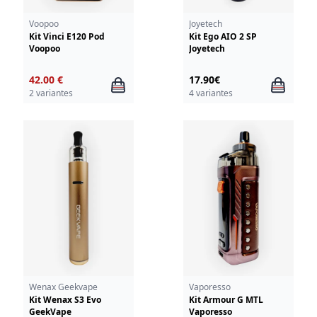
Voopoo
Joyetech
Kit Vinci E120 Pod
Kit Ego AIO 2 SP
Voopoo
Joyetech
42.00 €
17.90€
2 variantes
4 variantes
Wenax Geekvape
Vaporesso
Kit Wenax S3 Evo
Kit Armour G MTL
GeekVape
Vaporesso