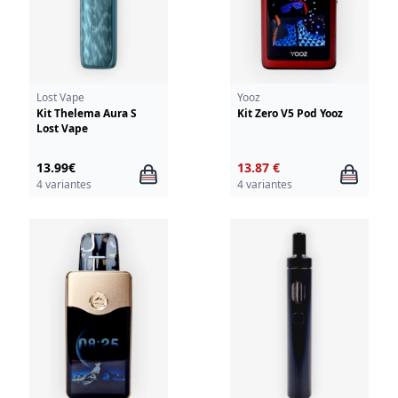
Lost Vape
Yooz
Kit Thelema Aura S
Kit Zero V5 Pod Yooz
Lost Vape
13.99€
13.87 €
4 variantes
4 variantes