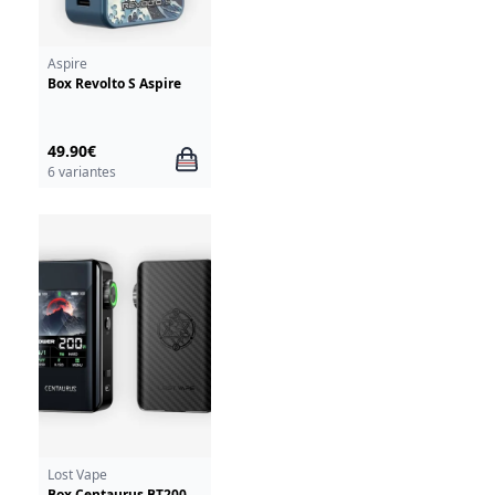
Aspire
Box Revolto S Aspire
49.90€
6 variantes
Lost Vape
Box Centaurus BT200