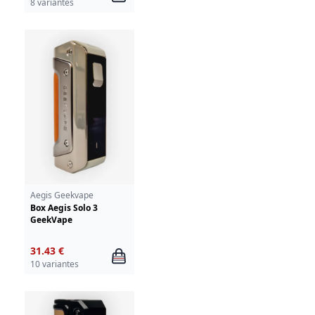
8 variantes
Aegis Geekvape
Box Aegis Solo 3
GeekVape
31.43 €
10 variantes