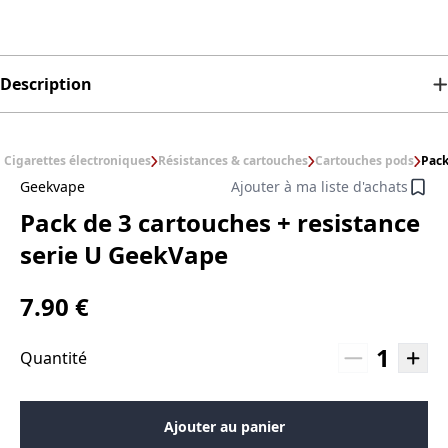
Description
Cigarettes électroniques
Résistances & cartouches
Cartouches pods
Pack
Geekvape
Ajouter à ma liste d'achats
Pack de 3 cartouches + resistance
serie U GeekVape
7.90 €
1
Quantité
Ajouter au panier