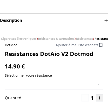
Description
Cigarettes électroniques
Résistances & cartouches
Résistances
Resistan
DotMod
Ajouter à ma liste d'achats
Resistances DotAio V2 Dotmod
14.90 €
Sélectionner votre résistance
1
Quantité