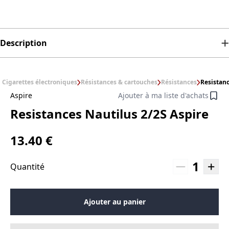
Description
Cigarettes électroniques
Résistances & cartouches
Résistances
Resistanc
Aspire
Ajouter à ma liste d'achats
Resistances Nautilus 2/2S Aspire
13.40 €
1
Quantité
Ajouter au panier